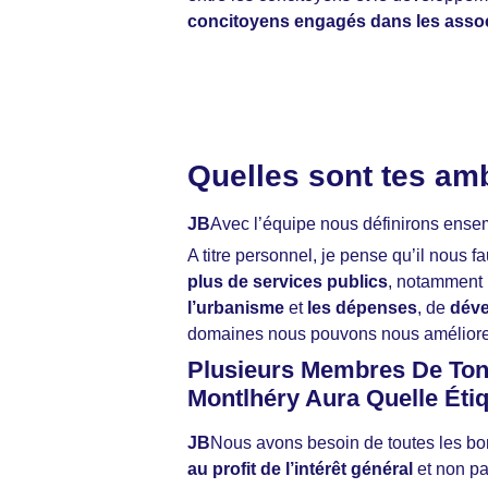
concitoyens engagés dans les associ
Quelles sont tes amb
JB
Avec l’équipe nous définirons ens
A titre personnel, je pense qu’il nous f
plus de services publics
, notamment 
l’urbanisme
et
les dépenses
, de
déve
domaines nous pouvons nous améliorer,
Plusieurs Membres De Ton 
Montlhéry Aura Quelle Étiq
JB
Nous avons besoin de toutes les bon
au profit de l’intérêt général
et non pa