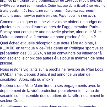
Bilan de la majorité : une augmentation de 19% des impôts fonciers
(+40% sur la part communale). Cette hausse de la fiscalité se résume
à une gestion très incertaine car ne vous méprenez pas, nous
n’aurons aucun service public en plus. Payer pour ne rien avoir.
Comment expliquer qu’une ville voisine obtient un budget de
plusieurs millions d’euros auprès de l’agglomération Paris-
Saclay pour construire une nouvelle piscine, alors que M. le
Maire a annoncé la fermeture de notre piscine à fin juin ?
Quel échec et quelle déception que notre 1ère Adjointe, I.
KLJAJIC en tant que Vice-Présidente en Politique sportive et
préparation des JO 2024, n’ait pu convaincre ou influencer à
bon escient, le choix des autres élus pour le maintien de notre
piscine.
Nous restons vigilants sur la prochaine révision du Plan Local
d’Urbanisme. Depuis 3 ans, il est annoncé un plan de
circulation. Alors, info ou intox ?
Espérons que M. le Maire tiendra ses engagements avec le
déploiement de la vidéoprotection pour élever le niveau de
sécurité sur l’ensemble des quartiers de la ville, notamment le
secteur Ouest.
Actuellement, nous sommes dans un contexte économique